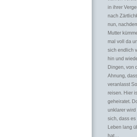
in ihrer Verge
nach Zärtlich
nun, nachdem 
Mutter kümmer
mal voll da u
sich endlich 
hin und wiede
Dingen, von d
Ahnung, dass 
veranlasst So
reisen. Hier 
geheiratet. D
unklarer wird 
sich, dass e
Leben lang ü
hat…